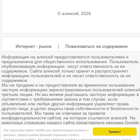
© алексей, 2026
Интернет - рынок
|
Пожаловаться на содержимое
Информация на алексей предоставляется пользователями и
предназначена для общественного использования. Пользователи,
опубликовавшие информацию, несут ответственность за ее
содержимое. Сайта алексей только хранит и распространяет
информацию пользователей и не несет ответственность за ее
содержимое.
Мы не продаем и не предоставляем во временное пользование
частную информацию зарегистрированных пользователей алексе
третьим лицам. Но мы можем разглашать частную информацию в
соответствии с требованиями закона в том случае, если
объявление или любая другая информация ущемляет права
другого лица, в целях защиты прав собственности и безопасности
пользователей. Мы также не отвечаем за правила
конфиденциальности сайтов, на которые ссылается алексей. На
некоторых страницах нашего сайта представлена реклама Google
Adsense Advertising Network. Чтобы узнать подробней о правилах
Мы используем файлы cookie для персонализации контента и
Принять!
конфиденциальности Google
нажмите тут
.
рекламы, предоставления функций социальных сетей и
Партнеры алексей Киев. u319.
анализа нашего трафика. На сайте действует политика о неразглашении персональных данных.