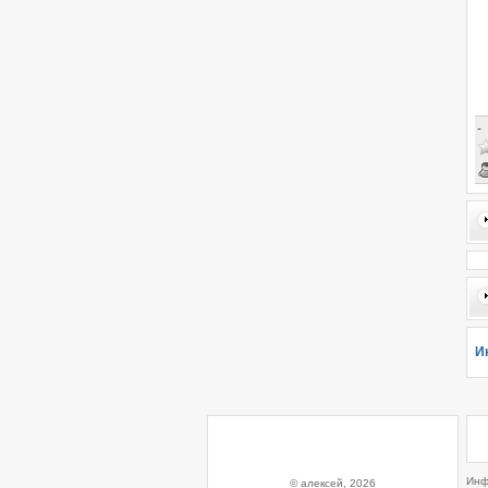
-
И
Инф
© алексей, 2026