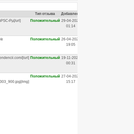
Тип отзыва
Добавлено
µРЅС‹Рµ[/url]
Положительный
29-04-2023
01:14
Р№
Положительный
26-04-2023
19:05
ndencii.com/[/url]
Положительный
19-11-2021
00:31
Положительный
27-04-2021
7303_900.jpg[/img]
15:17