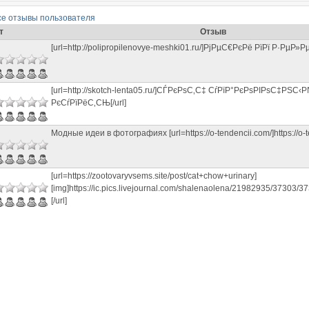
се отзывы пользователя
т
Отзыв
[url=http://polipropilenovye-meshki01.ru/]РјРµС€РєРё РїРї Р·РµР»Р
[url=http://skotch-lenta05.ru/]СЃРєРѕС‚С‡ СѓРїР°РєРѕРІРѕС‡РЅС‹
РєСѓРїРёС‚СЊ[/url]
Модные идеи в фотографиях [url=https://o-tendencii.com/]https://o-te
[url=https://zootovaryvsems.site/post/cat+chow+urinary]
[img]https://ic.pics.livejournal.com/shalenaolena/21982935/37303/3
[/url]