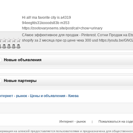
Hi all! ma favorite city is a4319
94eegfds31kooods83b m353
https://zootovaryvsems.site/post/cat+chow+urinary
САмое эффективное для продаж - Pinterest. Сотни Продаж на Etsy
shopify за 2 месяца при ср.цене чека 300 usd https://youtu.be/GN
Новые объявления
Новые партнеры
нтернет - рынок - Цены и объявления - Киева
Интернет - рынок
Пожаловаться на сод
|
ормация на алексей предоставляется пользователями и предназначена для общественного