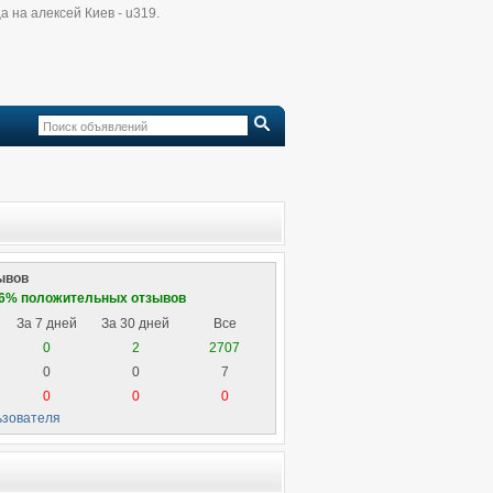
ца на алексей Киев - u319.
ывов
86% положительных отзывов
За 7 дней
За 30 дней
Все
й
0
2
2707
0
0
7
0
0
0
ьзователя